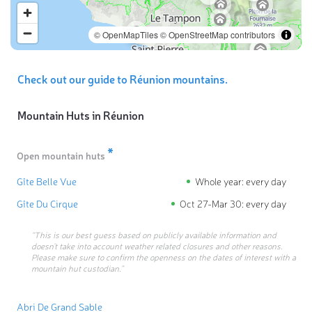
© OpenMapTiles
© OpenStreetMap contributors
Check out our guide to Réunion mountains.
Mountain Huts in
Réunion
*
Open mountain huts
Gîte Belle Vue
Whole year: every day
Gîte Du Cirque
Oct 27-Mar 30: every day
“This is our best guess based on publicly available information and
doesn’t take into account weather related closures and other reasons.
Please make sure to confirm the openness on the dates of interest with a
mountain hut custodian.”
Abri De Grand Sable