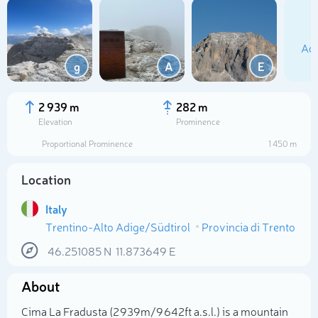
Add
g
A
E
2 939 m
282 m
Elevation
Prominence
Proportional Prominence
1 450 m
Location
Italy
Trentino-Alto Adige/Südtirol
Provincia di Trento
Select photo
46.251085
N
11.873649
E
About
Cima La Fradusta (2 939m/9 642ft a.s.l.) is a mountain