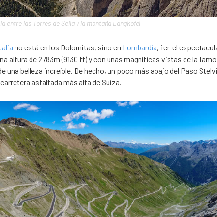
la entre las Torres de Sella y la montaña Langkofel
talia
no está en los Dolomitas, sino en
Lombardía
, ¡en el espectacu
na altura de 2783m (9130 ft) y con unas magníficas vistas de la fam
e una belleza increíble. De hecho, un poco más abajo del Paso Stelv
a carretera asfaltada más alta de Suiza.