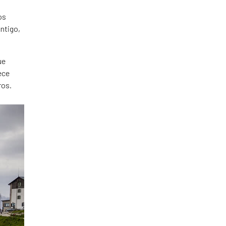
os
ntigo,
ue
ece
ros.