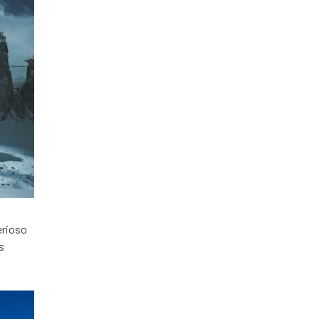
erioso
s