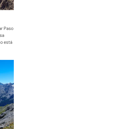
lar Paso
osa
io está