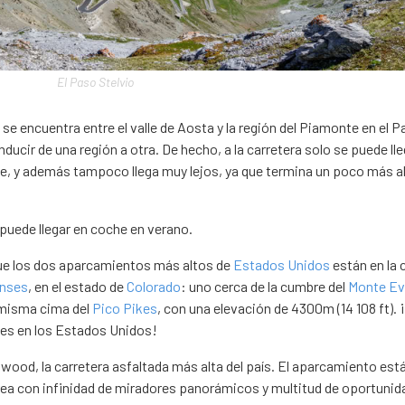
El Paso Stelvio
se encuentra entre el valle de Aosta y la región del Piamonte en el 
ucir de una región a otra. De hecho, a la carretera solo se puede lle
le, y además tampoco llega muy lejos, ya que termina un poco más al
puede llegar en coche en verano.
que los dos aparcamientos más altos de
Estados Unidos
están en la 
enses
, en el estado de
Colorado
: uno cerca de la cumbre del
Monte E
la misma cima del
Pico Pikes
, con una elevación de 4300m (14 108 ft). 
es en los Estados Unidos!
wood, la carretera asfaltada más alta del país. El aparcamiento est
área con infinidad de miradores panorámicos y multitud de oportuni