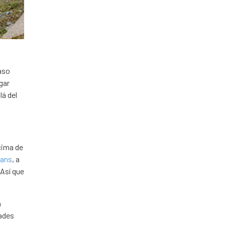
Paso
gar
lá del
cima de
vans
, a
¡Así que
á
dades