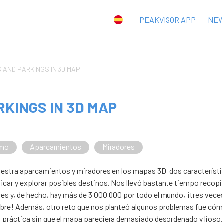
PEAKVISOR APP
NE
 AND PARKINGS IN 3D MAP
KINGS IN 3D MAP
smo
Aparcamientos
Miradores
uestra aparcamientos y miradores en los mapas 3D, dos característ
icar y explorar posibles destinos. Nos llevó bastante tiempo recopi
ares y, de hecho, hay más de 3 000 000 por todo el mundo, ¡tres vec
bre! Además, otro reto que nos planteó algunos problemas fue có
 práctica sin que el mapa pareciera demasiado desordenado y lioso