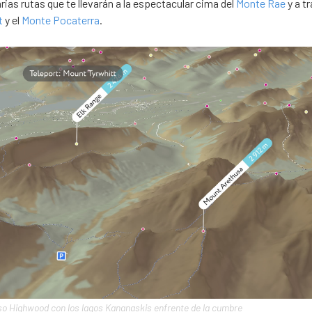
rias rutas que te llevarán a la espectacular cima del
Monte Rae
y a t
t
y el
Monte Pocaterra
.
so Highwood con los lagos Kananaskis enfrente de la cumbre