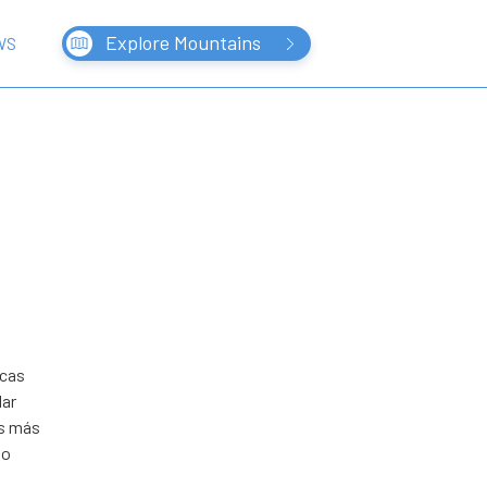
Explore Mountains
WS
icas
lar
es más
mo
.