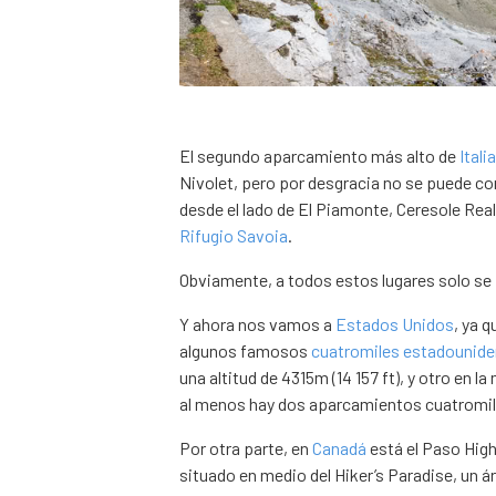
El segundo aparcamiento más alto de
Italia
Nivolet, pero por desgracia no se puede cond
desde el lado de El Piamonte, Ceresole Rea
Rifugio Savoia
.
Obviamente, a todos estos lugares solo se 
Y ahora nos vamos a
Estados Unidos
, ya 
algunos famosos
cuatromiles estadounid
una altitud de 4315m (14 157 ft), y otro en 
al menos hay dos aparcamientos cuatromil
Por otra parte, en
Canadá
está el Paso High
situado en medio del Hiker’s Paradise, un 