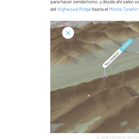
para hacer senderismo, y desde ahí salen va
del
Highwood Ridge
hasta el
Monte Tyrwhit
El aparcamiento del Pa