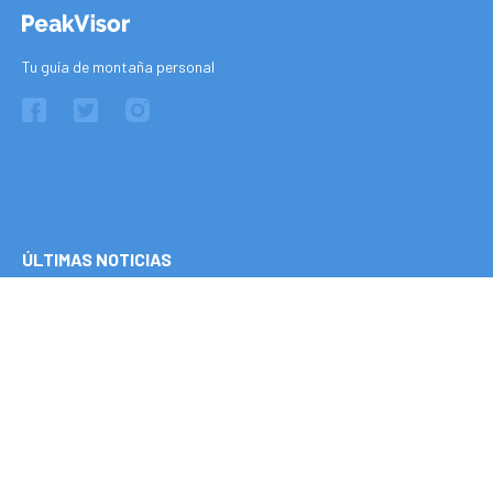
Tu guía de montaña personal
ÚLTIMAS NOTICIAS
Planificación de la fotografía lunar
07 August 2026
Vídeos de sobrevuelo de montaña
07 August 2026
Actualización de Precios
08 May 2025