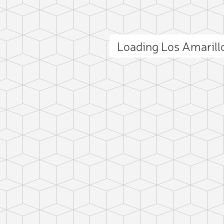
Loading Los Amaril
ct photo