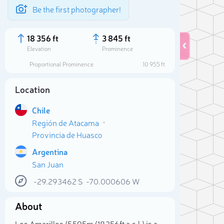
Be the first photographer!
18 356 ft
3 845 ft
Elevation
Prominence
Proportional Prominence
10 955 ft
Location
Chile
Región de Atacama
Provincia de Huasco
Argentina
San Juan
Sele
-29.293462
S
-70.000606
W
About
Los Amarillos (5 595m/18 356ft a.s.l.) is a