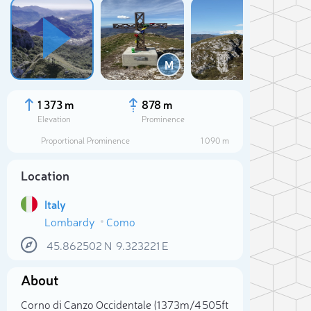
M
1 373 m
878 m
Elevation
Prominence
Proportional Prominence
1 090 m
Location
Italy
Lombardy
Como
45.862502
N
9.323221
E
Sele
About
Corno di Canzo Occidentale (1 373m/4 505ft