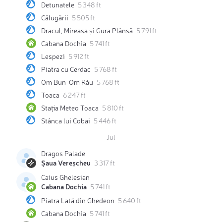
Detunatele
5 348 ft
Călugării
5 505 ft
Dracul, Mireasa și Gura Plânsă
5 791 ft
Cabana Dochia
5 741 ft
Lespezi
5 912 ft
Piatra cu Cerdac
5 768 ft
Om Bun-Om Rău
5 768 ft
Toaca
6 247 ft
Stația Meteo Toaca
5 810 ft
Stânca lui Cobai
5 446 ft
Jul
Dragos Palade
Șaua Vereșcheu
3 317 ft
Caius Ghelesian
Cabana Dochia
5 741 ft
Piatra Lată din Ghedeon
5 640 ft
Cabana Dochia
5 741 ft