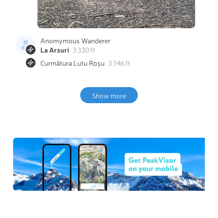
Anomymous Wanderer
La Arsuri
3 330 ft
Curmătura Lutu Roșu
3 346 ft
Show more