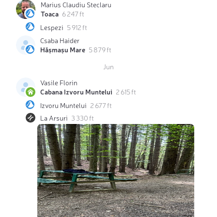
Marius Claudiu Steclaru
Toaca
6 247 ft
Lespezi
5 912 ft
Csaba Haider
Hășmașu Mare
5 879 ft
Jun
Vasile Florin
Cabana Izvoru Muntelui
2 615 ft
Izvoru Muntelui
2 677 ft
La Arsuri
3 330 ft