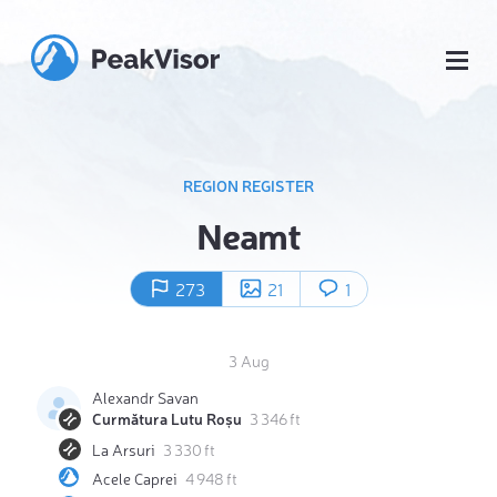
REGION REGISTER
Neamt
273
21
1
3 Aug
Alexandr Savan
Curmătura Lutu Roșu
3 346 ft
La Arsuri
3 330 ft
Acele Caprei
4 948 ft