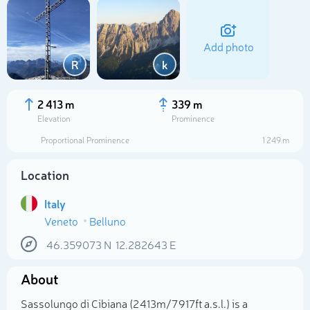
Add photo
R
k
2 413 m
339 m
Elevation
Prominence
Proportional Prominence
1 249 m
Location
Italy
Veneto
Belluno
Select photo
46.359073
N
12.282643
E
About
Sassolungo di Cibiana (2 413m/7 917ft a.s.l.) is a