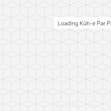
Loading Kūh-e Par 
ct photo