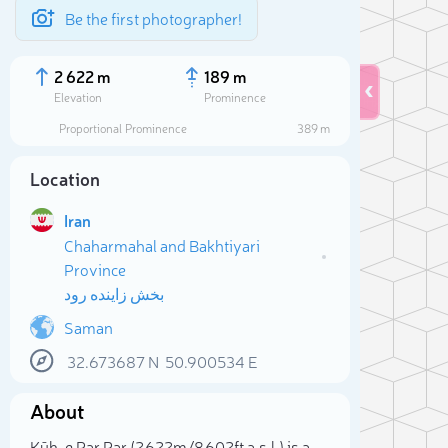
Be the first photographer!
2 622 m
189 m
Elevation
Prominence
Proportional Prominence
389 m
Location
Iran
Chaharmahal and Bakhtiyari
Province
بخش زاینده رود
Saman
Sele
32.673687
N
50.900534
E
About
Kūh-e Par Par (2 622m/8 602ft a.s.l.) is a