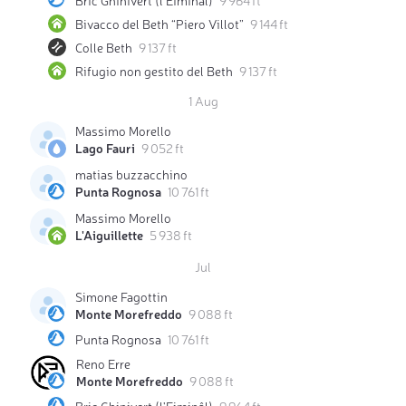
Bivacco del Beth “Piero Villot”
9 144 ft
Colle Beth
9 137 ft
Rifugio non gestito del Beth
9 137 ft
1 Aug
Massimo Morello
Lago Fauri
9 052 ft
matias buzzacchino
Punta Rognosa
10 761 ft
Massimo Morello
L'Aiguillette
5 938 ft
Jul
Simone Fagottin
Monte Morefreddo
9 088 ft
Punta Rognosa
10 761 ft
Reno Erre
Monte Morefreddo
9 088 ft
Bric Ghinivert (l'Eiminâl)
9 964 ft