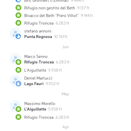
Rifugio non gestito del Beth
9 137 ft
Bivacco del Beth “Piero Villot”
9 144 ft
Rifugio Troncea
6 283 ft
stefano annoni
Punta Rognosa
10 761 ft
Jun
Marco Senno
Rifugio Troncea
6 283 ft
L'Aiguillette
5 938 ft
Deniel Martucci
Lago Fauri
9 052 ft
May
Massimo Morello
L'Aiguillette
5 938 ft
Rifugio Troncea
6 283 ft
Apr