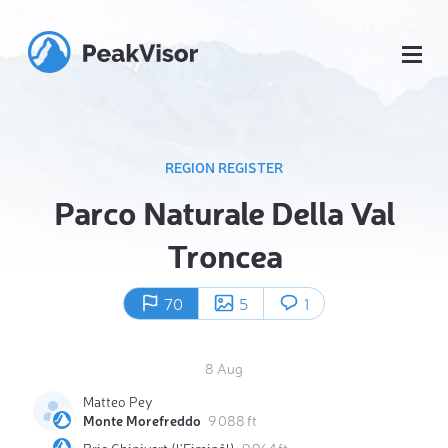
REGION REGISTER
Parco Naturale Della Val
Troncea
70
5
1
8 Aug
Matteo Pey
Monte Morefreddo
9 088 ft
Bric Ghinivert (l'Eiminâl)
9 964 ft