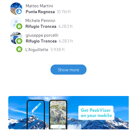
Matteo Martini
Punta Rognosa
10 761 ft
Michele Pennisi
Rifugio Troncea
6 283 ft
giuseppe porcelli
Rifugio Troncea
6 283 ft
L'Aiguillette
5 938 ft
Show more