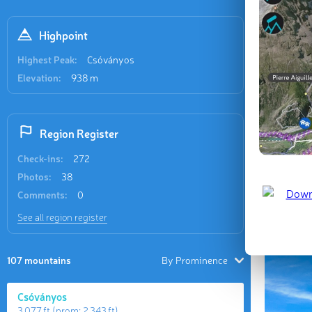
Recent
136 check-
Highpoint
Highest Peak:
Csóványos
Elevation:
938 m
Region Register
Csóvány
Check-ins:
272
Dec 2025 
Photos:
38
Comments:
0
Last updat
See all region register
107 mountains
By Prominence
Csóványos
3 077 ft
(prom:
2 343 ft
)