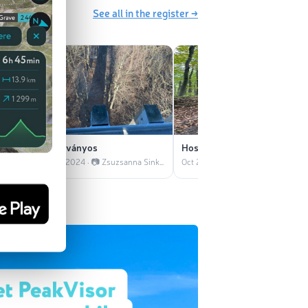
See all in the register →
Csóványos
Hosszú-bérc
Jan 2025 · 📷 Zsuzsanna Sinkovics
Dec 2024 · 📷 Zsuzsanna Sinkovics
Oct 2024 · 📷 Zsuzsanna Sinkovics