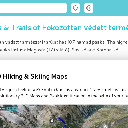
 & Trails of Fokozottan védett termé
an védett természeti terület has 107 named peaks. The highe
peaks include Magosfa (Tátralátó), Sas-kő and Korona-kő.
ce
t peak:
Csóványos
(
938 m
)
 Hiking & Skiing Maps
med peaks
eck-ins (19 photos)
 I’ve got a feeling we’re not in Kansas anymore.” Never get lost aga
e Fokozottan védett természeti terület in
PeakVisor 3D Map
olutionary 3-D Maps and Peak Identification in the palm of your h
 107 named mountains in Fokozottan védett természeti terület. T
 is
Csóványos
.