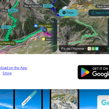
 check-ins
ins (19 photos)
os
Kámor
Katalin-szikla
· 📷 Gusztáv Bácskai
Jan 2025 · 📷 Zsuzsanna Sinkovics
ed
March 21, 2022