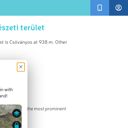
szeti terület
st is Csóványos at 938 m. Other
×
in with
and!
he highest and the most prominent