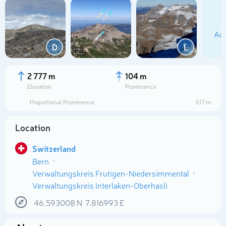
Add
D
L
2 777 m
104 m
Elevation
Prominence
Proportional Prominence
617 m
Location
Switzerland
Bern
Select photo
Verwaltungskreis Frutigen-Niedersimmental
Verwaltungskreis Interlaken-Oberhasli
46.593008
N
7.816993
E