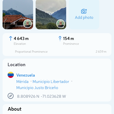
Add photo
4 643 m
154 m
Elevation
Prominence
Proportional Prominence
2 659 m
Location
Venezuela
Mérida
Municipio Libertador
Select photo
Municipio Justo Briceño
8.808926
N
-71.023628
W
About