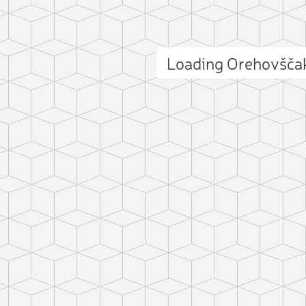
Loading Orehovšča
ct photo