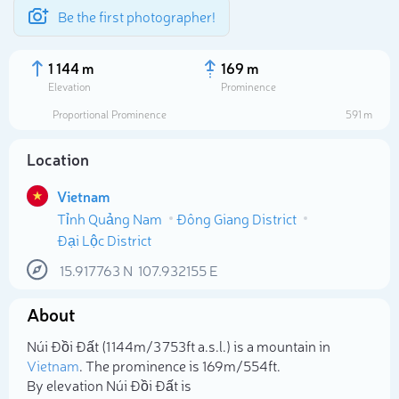
Be the first photographer!
1 144 m
169 m
Elevation
Prominence
Proportional Prominence
591 m
Location
Vietnam
Tỉnh Quảng Nam
Đông Giang District
Đại Lộc District
15.917763
N
107.932155
E
Select photo
About
Núi Đồi Đất (1 144m/3 753ft a.s.l.) is a mountain in
Vietnam
. The prominence is 169m/554ft.
By elevation Núi Đồi Đất is