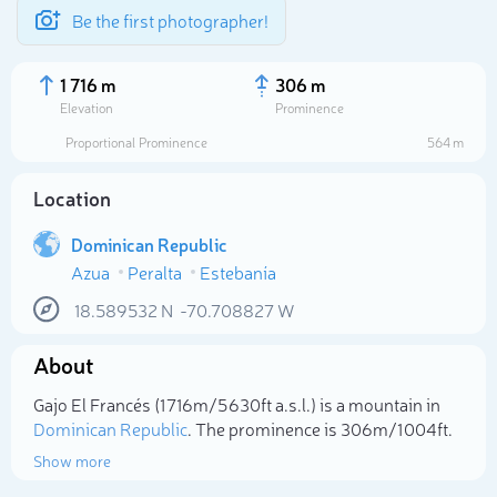
Be the first photographer!
1 716 m
306 m
Elevation
Prominence
Proportional Prominence
564 m
Location
Dominican Republic
Azua
Peralta
Estebanía
18.589532
N
-70.708827
W
About
Select photo
Gajo El Francés (1 716m/5 630ft a.s.l.) is a mountain in
Dominican Republic
. The prominence is 306m/1 004ft.
Show more