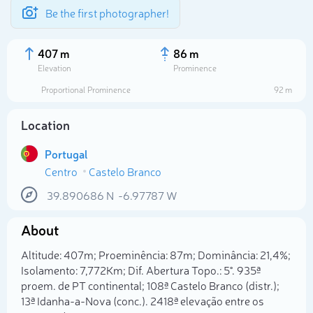
Be the first photographer!
407 m
86 m
Elevation
Prominence
Proportional Prominence
92 m
Location
Portugal
Centro
Castelo Branco
39.890686
N
-6.97787
W
About
Select photo
Altitude: 407m; Proeminência: 87m; Dominância: 21,4%;
Isolamento: 7,772Km; Dif. Abertura Topo.: 5°. 935ª
proem. de PT continental; 108ª Castelo Branco (distr.);
13ª Idanha-a-Nova (conc.). 2418ª elevação entre os