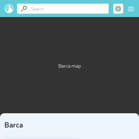
Barca map
Barca