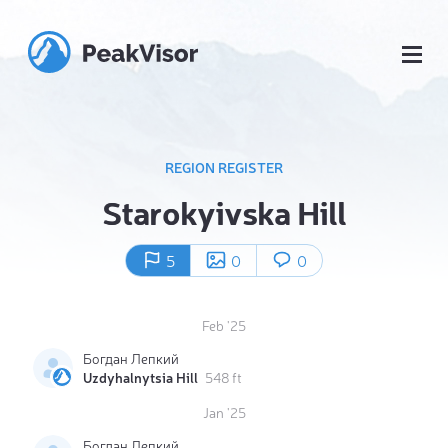
REGION REGISTER
Starokyivska Hill
5
0
0
Feb '25
Богдан Лепкий
Uzdyhalnytsia Hill
548 ft
Jan '25
Богдан Лепкий