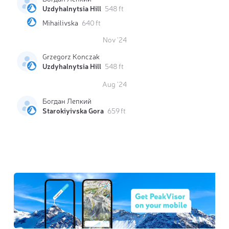
Uzdyhalnytsia Hill
548 ft
Mihailivska
640 ft
Nov '24
Grzegorz Konczak
Uzdyhalnytsia Hill
548 ft
Aug '24
Богдан Лепкий
Starokiyivska Gora
659 ft