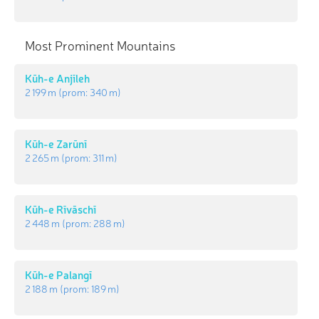
Most Prominent Mountains
Kūh-e Anjīleh
2 199 m
(prom:
340 m
)
Kūh-e Zarūnī
2 265 m
(prom:
311 m
)
Kūh-e Rīvāschī
2 448 m
(prom:
288 m
)
Kūh-e Palangī
2 188 m
(prom:
189 m
)