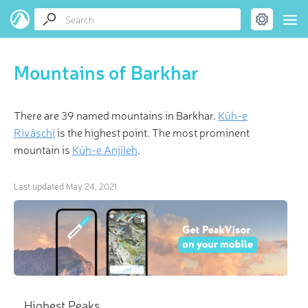
Mountains of Barkhar
There are 39 named mountains in Barkhar.
Kūh-e
Rīvāschī
is the highest point. The most prominent
mountain is
Kūh-e Anjīleh
.
Last updated
May 24, 2021
Highest Peaks