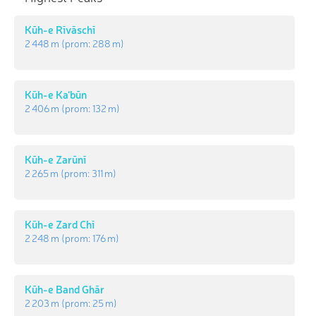
Kūh-e Rīvāschī
2 448 m
(prom:
288 m
)
Kūh-e Ka‘būn
2 406 m
(prom:
132 m
)
Kūh-e Zarūnī
2 265 m
(prom:
311 m
)
Kūh-e Zard Chī
2 248 m
(prom:
176 m
)
Kūh-e Band Ghār
2 203 m
(prom:
25 m
)