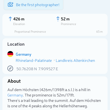
Be the first photographer!
426 m
52 m
Elevation
Prominence
Proportional Prominence
65 m
Location
Germany
Rhineland-Palatinate
Landkreis Altenkirchen
50.76208
N
7.909527
E
About
Select photo
Auf dem Höchsten (426m/1 398ft a.s.l.) is a hill in
Germany
. The prominence is 52m/171ft.
There's a trail leading to the summit. Auf dem Höchsten
is one of the 4 peaks along the Hellerhöhenweg.