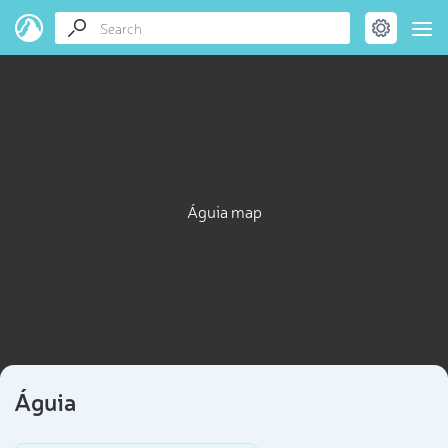
Águia map
Águia