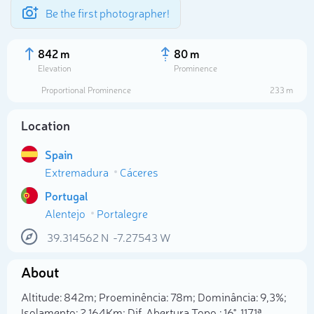
Be the first photographer!
842 m
80 m
Elevation
Prominence
Proportional Prominence
233 m
Location
Spain
Extremadura
Cáceres
Portugal
Alentejo
Portalegre
Select photo
39.314562
N
-7.27543
W
About
Altitude: 842m; Proeminência: 78m; Dominância: 9,3%;
Isolamento: 2,164Km; Dif. Abertura Topo.: 16°. 1171ª