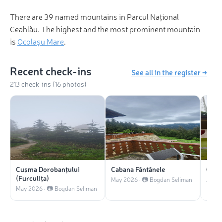
There are 39 named mountains in Parcul Național
Ceahlău. The highest and the most prominent mountain
is
Ocolașu Mare
.
Recent check-ins
See all in the register →
213 check-ins (16 photos)
Cușma Dorobanțului
Cabana Fântânele
Caba
(Furculița)
May 2026 · 📷 Bogdan Seliman
Jan 2
May 2026 · 📷 Bogdan Seliman