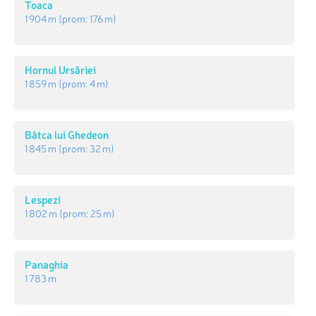
Toaca
1 904 m
(prom:
176 m
)
Hornul Ursăriei
1 859 m
(prom:
4 m
)
Bâtca lui Ghedeon
1 845 m
(prom:
32 m
)
Lespezi
1 802 m
(prom:
25 m
)
Panaghia
1 783 m