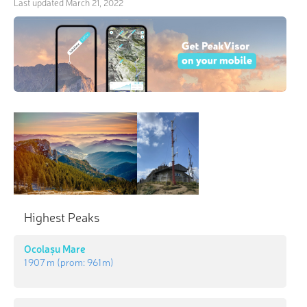
Last updated
March 21, 2022
Highest Peaks
Ocolașu Mare
1 907 m
(prom:
961 m
)