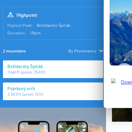
Last updat
Highpoint
Highest Peak:
Božídarský Špičák
Elevation:
1 116 m
2 mountains
By Prominence
Božídarský Špičák
3 661 ft
(prom:
354 ft
)
Psárkový vrch
3 383 ft
(prom:
13 ft
)