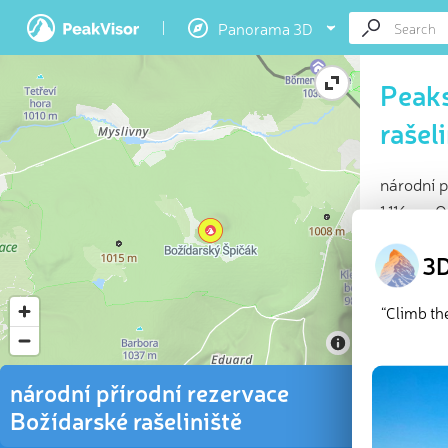
Panorama 3D
Peaks
rašel
národní p
1,116 m. 
At a glan
3D
Highes
2 name
“Climb th
Explor
národní přírodní rezervace
There are
prominen
Božídarské rašeliniště