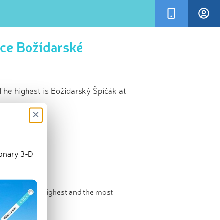
ace Božídarské
The highest is Božídarský Špičák at
×
ionary 3-D
3D Map
liniště. The highest and the most