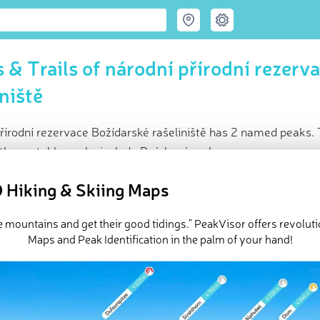
 & Trails of národní přírodní rezerv
iniště
řírodní rezervace Božídarské rašeliniště has 2 named peaks. 
Other notable peaks include Psárkový vrch.
ce
 Hiking & Skiing Maps
t peak:
Božídarský Špičák
(
1 116 m
)
d peaks
e mountains and get their good tidings." PeakVisor offers revolut
e národní přírodní rezervace Božídarské rašeliniště in
PeakVisor 
Maps and Peak Identification in the palm of your hand!
 2 named mountains in národní přírodní rezervace Božídarské raše
t mountain is
Božídarský Špičák
.