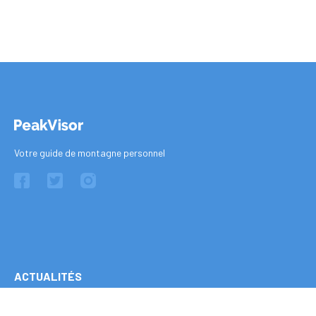
Votre guide de montagne personnel
ACTUALITÉS
Le programme PeakVisor pour les guides alpins professionnels
15 October 202