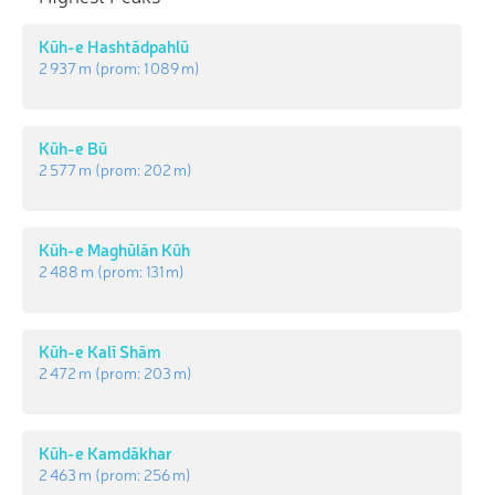
Kūh-e Hashtādpahlū
2 937 m
(prom:
1 089 m
)
Kūh-e Bū
2 577 m
(prom:
202 m
)
Kūh-e Maghūlān Kūh
2 488 m
(prom:
131 m
)
Kūh-e Kalī Shām
2 472 m
(prom:
203 m
)
Kūh-e Kamdākhar
2 463 m
(prom:
256 m
)