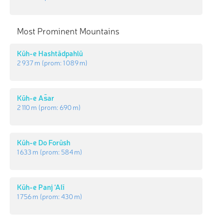
Most Prominent Mountains
Kūh-e Hashtādpahlū
2 937 m
(prom:
1 089 m
)
Kūh-e As̄ar
2 110 m
(prom:
690 m
)
Kūh-e Do Forūsh
1 633 m
(prom:
584 m
)
Kūh-e Panj ‘Alī
1 756 m
(prom:
430 m
)