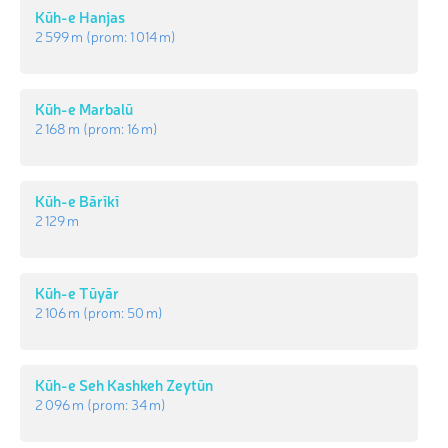
Kūh-e Hanjas
2 599 m
(prom:
1 014 m
)
Kūh-e Marbalū
2 168 m
(prom:
16 m
)
Kūh-e Bārīkī
2 129 m
Kūh-e Tūyār
2 106 m
(prom:
50 m
)
Kūh-e Seh Kashkeh Zeytūn
2 096 m
(prom:
34 m
)