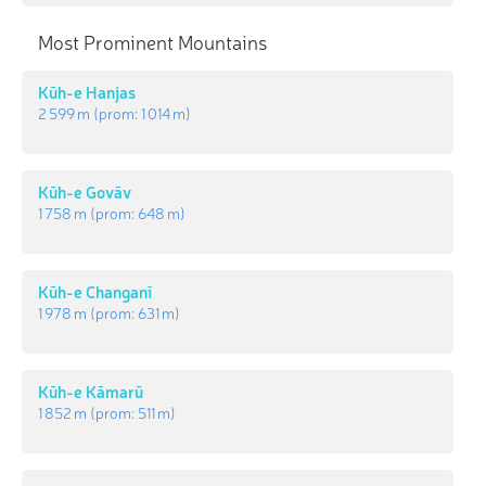
Most Prominent Mountains
Kūh-e Hanjas
2 599 m
(prom:
1 014 m
)
Kūh-e Govāv
1 758 m
(prom:
648 m
)
Kūh-e Changanī
1 978 m
(prom:
631 m
)
Kūh-e Kāmarū
1 852 m
(prom:
511 m
)