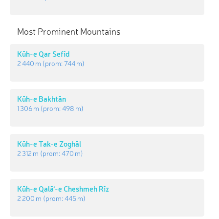
Most Prominent Mountains
Kūh-e Qar Sefīd
2 440 m
(prom:
744 m
)
Kūh-e Bakhtān
1 306 m
(prom:
498 m
)
Kūh-e Tak-e Zoghāl
2 312 m
(prom:
470 m
)
Kūh-e Qalā‘-e Cheshmeh Rīz
2 200 m
(prom:
445 m
)