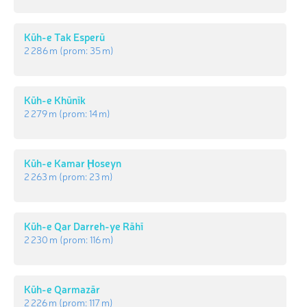
Kūh-e Tak Esperū
2 286 m
(prom:
35 m
)
Kūh-e Khūnīk
2 279 m
(prom:
14 m
)
Kūh-e Kamar Ḩoseyn
2 263 m
(prom:
23 m
)
Kūh-e Qar Darreh-ye Rāhī
2 230 m
(prom:
116 m
)
Kūh-e Qarmazār
2 226 m
(prom:
117 m
)