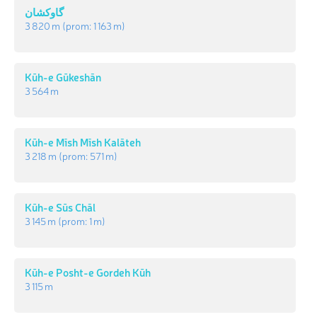
گاوکشان
3 820 m
(prom:
1 163 m
)
Kūh-e Gūkeshān
3 564 m
Kūh-e Mīsh Mīsh Kalāteh
3 218 m
(prom:
571 m
)
Kūh-e Sūs Chāl
3 145 m
(prom:
1 m
)
Kūh-e Posht-e Gordeh Kūh
3 115 m