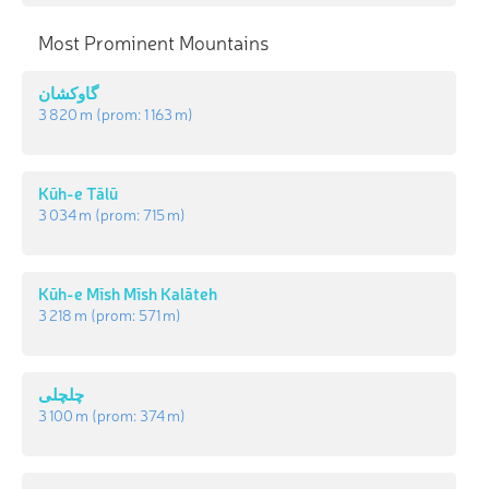
Most Prominent Mountains
گاوکشان
3 820 m
(prom:
1 163 m
)
Kūh-e Tālū
3 034 m
(prom:
715 m
)
Kūh-e Mīsh Mīsh Kalāteh
3 218 m
(prom:
571 m
)
چلچلی
3 100 m
(prom:
374 m
)