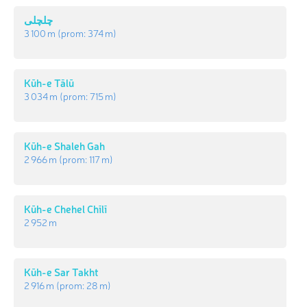
چلچلی
3 100 m
(prom:
374 m
)
Kūh-e Tālū
3 034 m
(prom:
715 m
)
Kūh-e Shaleh Gah
2 966 m
(prom:
117 m
)
Kūh-e Chehel Chīlī
2 952 m
Kūh-e Sar Takht
2 916 m
(prom:
28 m
)