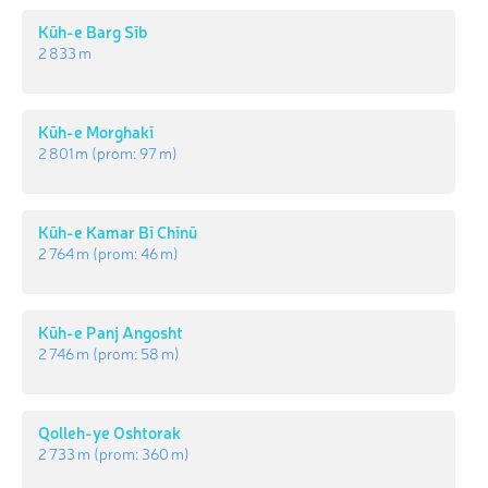
Kūh-e Barg Sīb
2 833 m
Kūh-e Morghakī
2 801 m
(prom:
97 m
)
Kūh-e Kamar Bī Chīnū
2 764 m
(prom:
46 m
)
Kūh-e Panj Angosht
2 746 m
(prom:
58 m
)
Qolleh-ye Oshtorak
2 733 m
(prom:
360 m
)