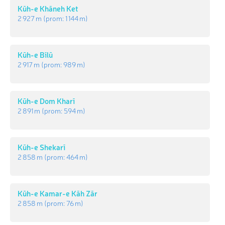
Kūh-e Khāneh Ket
2 927 m
(prom:
1 144 m
)
Kūh-e Bīlū
2 917 m
(prom:
989 m
)
Kūh-e Dom Kharī
2 891 m
(prom:
594 m
)
Kūh-e Shekarī
2 858 m
(prom:
464 m
)
Kūh-e Kamar-e Kāh Zār
2 858 m
(prom:
76 m
)