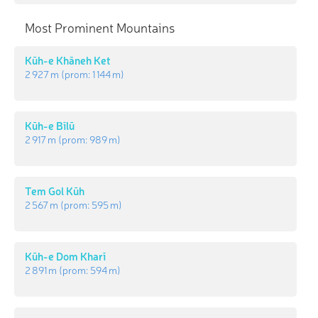
Most Prominent Mountains
Kūh-e Khāneh Ket
2 927 m
(prom:
1 144 m
)
Kūh-e Bīlū
2 917 m
(prom:
989 m
)
Tem Gol Kūh
2 567 m
(prom:
595 m
)
Kūh-e Dom Kharī
2 891 m
(prom:
594 m
)