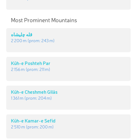
Most Prominent Mountains
قله چلیشاه
2 200 m
(prom:
243 m
)
Kūh-e Poshteh Par
2 156 m
(prom:
211 m
)
Kūh-e Cheshmeh Gīlās
1 361 m
(prom:
204 m
)
Kūh-e Kamar-e Sefīd
2 510 m
(prom:
200 m
)