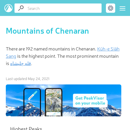
Mountains of Chenaran
There are 192 named mountains in Chenaran.
Kūh-e Sīāh
Sang
is the highest point. The most prominent mountain
is
قله چلیشاه
.
Last updated
May 24, 2021
Highest Peaks