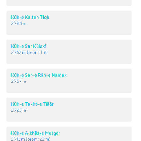
Kūh-e Kalteh Tīgh
2 784 m
Kūh-e Sar Kūlakī
2 762 m
(prom:
1 m
)
Kūh-e Sar-e Rāh-e Namak
2 757 m
Kūh-e Takht-e Tālār
2 723 m
Kūh-e Alkhās-e Mesgar
2 713 m
(prom:
22 m
)