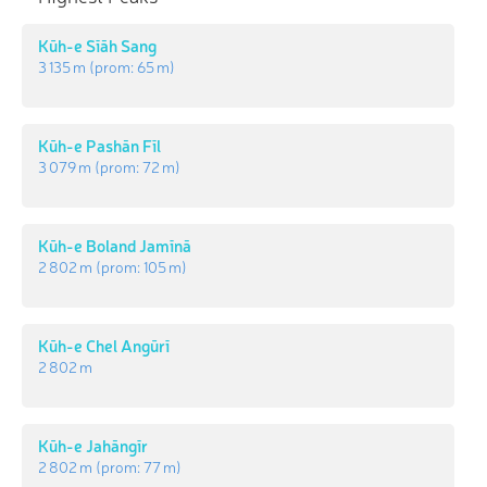
Kūh-e Sīāh Sang
3 135 m
(prom:
65 m
)
Kūh-e Pashān Fīl
3 079 m
(prom:
72 m
)
Kūh-e Boland Jamīnā
2 802 m
(prom:
105 m
)
Kūh-e Chel Angūrī
2 802 m
Kūh-e Jahāngīr
2 802 m
(prom:
77 m
)