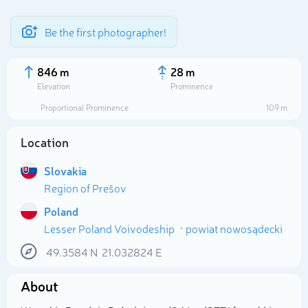
Be the first photographer!
846 m
28 m
Elevation
Prominence
Proportional Prominence
109 m
Location
Slovakia
Region of Prešov
Poland
Select photo
Lesser Poland Voivodeship
powiat nowosądecki
49.3584
N
21.032824
E
About