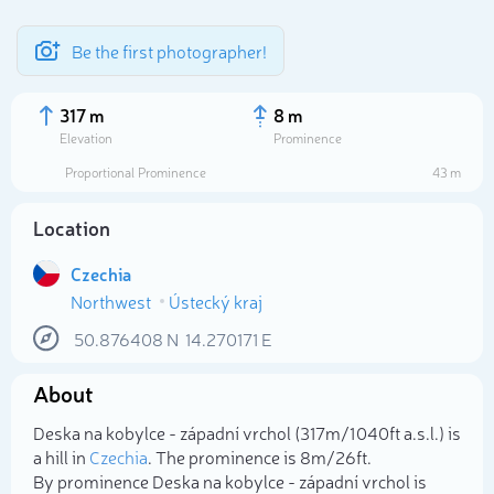
Be the first photographer!
317 m
8 m
Elevation
Prominence
Proportional Prominence
43 m
Location
Czechia
Northwest
Ústecký kraj
50.876408
N
14.270171
E
Select photo
About
Deska na kobylce - západní vrchol (317m/1 040ft a.s.l.) is
a hill in
Czechia
. The prominence is 8m/26ft.
By prominence Deska na kobylce - západní vrchol is