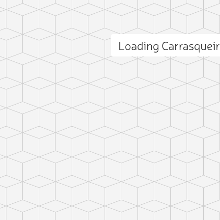
Loading Carrasquei
ct photo