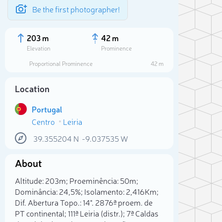
Be the first photographer!
203 m
42 m
Elevation
Prominence
Proportional Prominence
42 m
Location
Portugal
Centro
Leiria
39.355204
N
-9.037535
W
About
Sele
Altitude: 203m; Proeminência: 50m;
Dominância: 24,5%; Isolamento: 2,416Km;
Dif. Abertura Topo.: 14°. 2876ª proem. de
PT continental; 111ª Leiria (distr.); 7ª Caldas