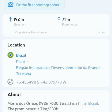
Be the first photographer!
192 m
71 m
Elevation
Prominence
Proportional Prominence
71 m
Location
Brazil
Piauí
Região Integrada de Desenvolvimento da Grande
Teresina
-5.455498
S
-42.376773
W
Select photo
About
Morro dos Órfãos (192m/630ft a.s.l.) is a hill in
Brazil
.
The prominence is 71m/233ft.